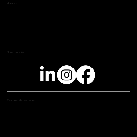
Horaires
Du lun. au ven. : 8 h - 18h
Nous contacter
Tel: 07 89 24 99 02
cherinebyfb@gmail.com
S'abonner à la newsletter
Découvre toutes nos actus et nos nouveaux
services en t'abonnant à notre Newsletter !