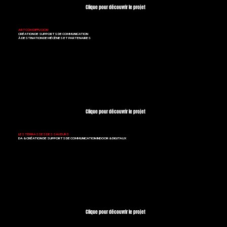
Clique pour découvrir le projet
ARTCOM DIFFUSION
CRÉATION DE SUPPORTS DE COMMUNICATION
À DESTINATION DE MÉCÈNES ET PARTENAIRES
Clique pour découvrir le projet
LES TERRASSES DES SAVEURS
DA & CRÉATION DE SUPPORTS DE COMMUNICATION INDOOR & DIGITAUX
Clique pour découvrir le projet