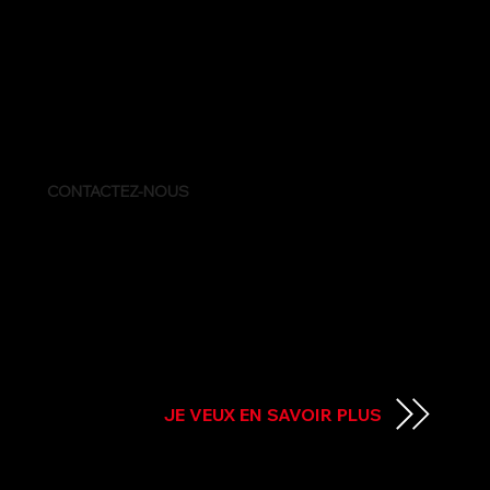
Que ce soit en ligne, hors ligne ou quelque part entre
les deux, nous vous accompagnons pour faire
rayonner votre entreprise !
CONTACTEZ-NOUS
JE VEUX EN SAVOIR PLUS