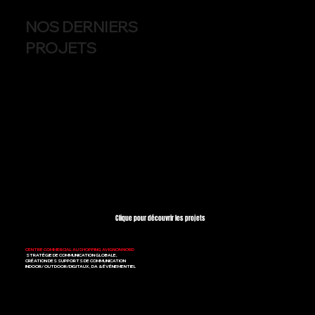
NOS DERNIERS
PROJETS
Clique pour découvrir les projets
CENTRE COMMERCIAL AUSHOPPING AVIGNON NORD
STRATÉGIE DE COMMUNICATION GLOBALE,
CRÉATION DES SUPPORTS DE COMMUNICATION
INDOOR/ OUTDOOR/DIGITAUX, DA & ÉVÉNEMENTIEL