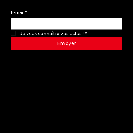
E-mail
*
Je veux connaître vos actus !
*
Envoyer
Politique de confidentialité
Mentions légales
Politique de cookies
© Site MADAME