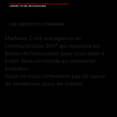
LÉON LE CAMÉLÉON DÉBARQUE CHEZ AUSHOPPING AVEC SON OEUF GÉANT
LANCEMENT, TEASING, CRÉATION GRAPHIQUE
UNE AGENCE ÉVOLUTIONNAIRE
Madame C est une agence de
communication 360° qui repousse les
limites de l'innovation pour vous aider à
briller dans un monde en constante
évolution.
Nous ne nous contentons pas de suivre
les tendances, nous les créons.
Notre approche 360° de la communication signifie que
nous ne nous concentrons pas seulement sur un seul
aspect de votre stratégie, mais plutôt sur chaque
élément qui contribue à votre succès.