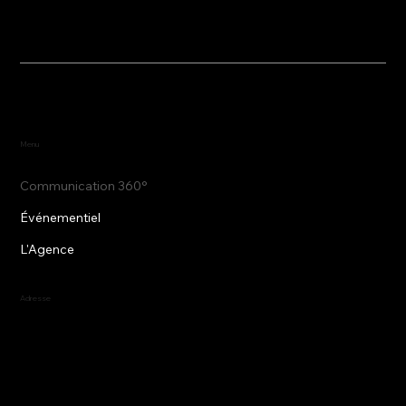
Menu
Communication 360°
Événementiel
L'Agence
Adresse
AGENCE MADAME C
16 Allée Jean Bertin
84270 Vedene